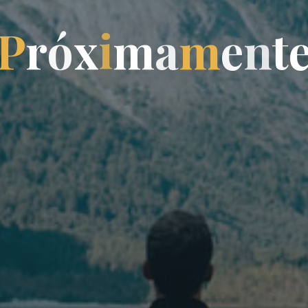
P
r
ó
x
i
m
a
m
e
n
t